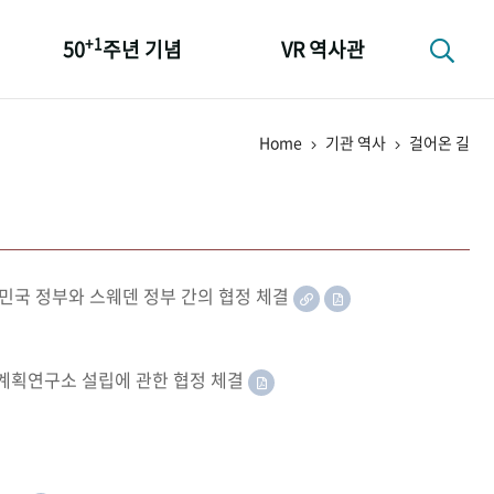
+1
50
주년 기념
VR 역사관
성과 50선
Home
기관 역사
걸어온 길
숫자로 보는 50년
+1
50
주년 광장
세계와 함께 한 KIHASA
민국 정부와 스웨덴 정부 간의 협정 체결
족계획연구소 설립에 관한 협정 체결