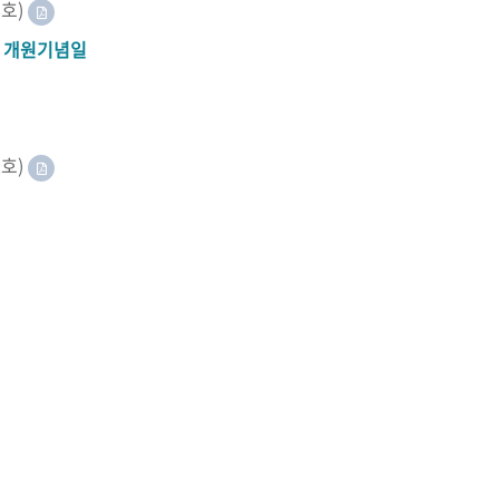
8호)
A 개원기념일
2호)