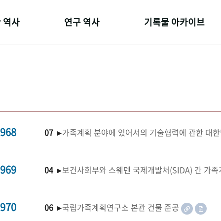
 역사
연구 역사
기록물 아카이브
온 길
정책과 연구
사진 아카이브
 변천사
키워드로 보는 연구 역사
문서 기록물
 기관장
연구자들
행정박물
 사람들
간행물 변천사
영상 기록물
968
07 ▸
가족계획 분야에 있어서의 기술협력에 관한 대한
969
04 ▸
보건사회부와 스웨덴 국제개발처(SIDA) 간 가
970
06 ▸
국립가족계획연구소 본관 건물 준공