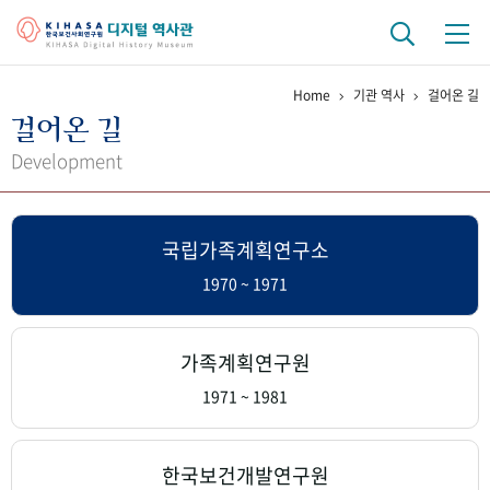
Home
기관 역사
걸어온 길
기관 역사
걸어온 길
걸어온 길
기관 변천사
역대 기관장
연구원 사람들
Development
연구 역사
국립가족계획연구소
정책과 연구
키워드로 보는 연구 역사
연구자들
간행물 변천사
1970 ~ 1971
기록물 아카이브
가족계획연구원
사진 아카이브
문서 기록물
행정박물
영상 기록물
1971 ~ 1981
+1
50
주년 기념
한국보건개발연구원