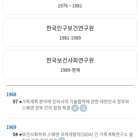
+1
성과 50선
숫자로 보는 50년
50
주년 광장
1976 ~ 1981
세계와 함께 한 KIHASA
한국인구보건연구원
VR 역사관
1981-1989
한국보건사회연구원
1989-현재
1968
07 ▸
가족계획 분야에 있어서의 기술협력에 관한 대한민국 정부와
스웨덴 정부 간의 협정 체결
1969
04 ▸
보건사회부와 스웨덴 국제개발처(SIDA) 간 가족계획연구소 설