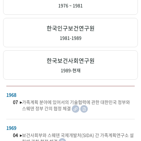
+1
성과 50선
숫자로 보는 50년
50
주년 광장
1976 ~ 1981
세계와 함께 한 KIHASA
한국인구보건연구원
VR 역사관
1981-1989
한국보건사회연구원
1989-현재
1968
07 ▸
가족계획 분야에 있어서의 기술협력에 관한 대한민국 정부와
스웨덴 정부 간의 협정 체결
1969
04 ▸
보건사회부와 스웨덴 국제개발처(SIDA) 간 가족계획연구소 설