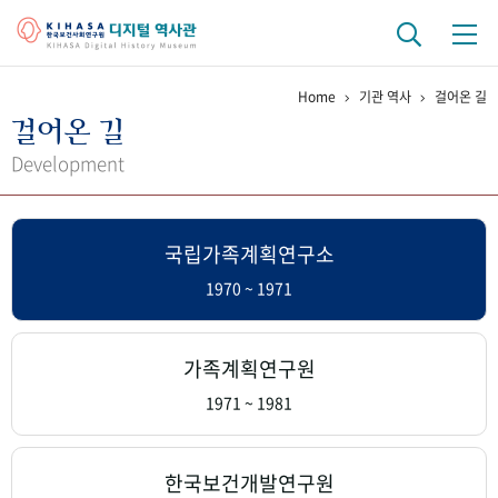
Home
기관 역사
걸어온 길
기관 역사
걸어온 길
걸어온 길
기관 변천사
역대 기관장
연구원 사람들
Development
연구 역사
국립가족계획연구소
정책과 연구
키워드로 보는 연구 역사
연구자들
간행물 변천사
1970 ~ 1971
기록물 아카이브
가족계획연구원
사진 아카이브
문서 기록물
행정박물
영상 기록물
1971 ~ 1981
+1
50
주년 기념
한국보건개발연구원