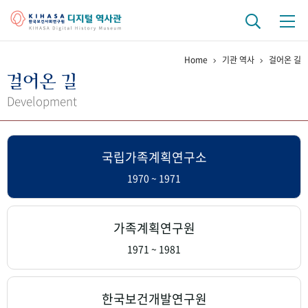
Home
기관 역사
걸어온 길
기관 역사
걸어온 길
걸어온 길
기관 변천사
역대 기관장
연구원 사람들
Development
연구 역사
국립가족계획연구소
정책과 연구
키워드로 보는 연구 역사
연구자들
간행물 변천사
1970 ~ 1971
기록물 아카이브
가족계획연구원
사진 아카이브
문서 기록물
행정박물
영상 기록물
1971 ~ 1981
+1
50
주년 기념
한국보건개발연구원