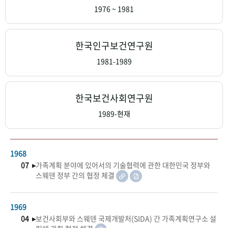
+1
성과 50선
숫자로 보는 50년
50
주년 광장
1976 ~ 1981
세계와 함께 한 KIHASA
한국인구보건연구원
VR 역사관
1981-1989
한국보건사회연구원
1989-현재
1968
07 ▸
가족계획 분야에 있어서의 기술협력에 관한 대한민국 정부와
스웨덴 정부 간의 협정 체결
1969
04 ▸
보건사회부와 스웨덴 국제개발처(SIDA) 간 가족계획연구소 설