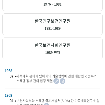
+1
성과 50선
숫자로 보는 50년
50
주년 광장
1976 ~ 1981
세계와 함께 한 KIHASA
한국인구보건연구원
VR 역사관
1981-1989
한국보건사회연구원
1989-현재
1968
07 ▸
가족계획 분야에 있어서의 기술협력에 관한 대한민국 정부와
스웨덴 정부 간의 협정 체결
1969
04 ▸
보건사회부와 스웨덴 국제개발처(SIDA) 간 가족계획연구소 설