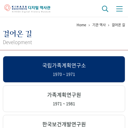
Home
기관 역사
걸어온 길
기관 역사
걸어온 길
걸어온 길
기관 변천사
역대 기관장
연구원 사람들
Development
연구 역사
국립가족계획연구소
정책과 연구
키워드로 보는 연구 역사
연구자들
간행물 변천사
1970 ~ 1971
기록물 아카이브
가족계획연구원
사진 아카이브
문서 기록물
행정박물
영상 기록물
1971 ~ 1981
+1
50
주년 기념
한국보건개발연구원