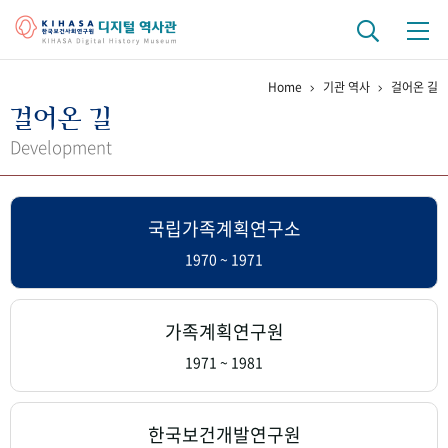
Home
기관 역사
걸어온 길
기관 역사
걸어온 길
걸어온 길
기관 변천사
역대 기관장
연구원 사람들
Development
연구 역사
국립가족계획연구소
정책과 연구
키워드로 보는 연구 역사
연구자들
간행물 변천사
1970 ~ 1971
기록물 아카이브
가족계획연구원
사진 아카이브
문서 기록물
행정박물
영상 기록물
1971 ~ 1981
+1
50
주년 기념
한국보건개발연구원