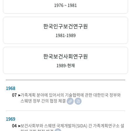
+1
성과 50선
숫자로 보는 50년
50
주년 광장
1976 ~ 1981
세계와 함께 한 KIHASA
한국인구보건연구원
VR 역사관
1981-1989
한국보건사회연구원
1989-현재
1968
07 ▸
가족계획 분야에 있어서의 기술협력에 관한 대한민국 정부와
스웨덴 정부 간의 협정 체결
1969
04 ▸
보건사회부와 스웨덴 국제개발처(SIDA) 간 가족계획연구소 설