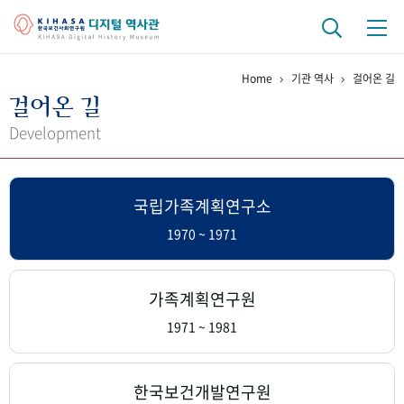
Home
기관 역사
걸어온 길
기관 역사
걸어온 길
걸어온 길
기관 변천사
역대 기관장
연구원 사람들
Development
연구 역사
국립가족계획연구소
정책과 연구
키워드로 보는 연구 역사
연구자들
간행물 변천사
1970 ~ 1971
기록물 아카이브
가족계획연구원
사진 아카이브
문서 기록물
행정박물
영상 기록물
1971 ~ 1981
+1
50
주년 기념
한국보건개발연구원