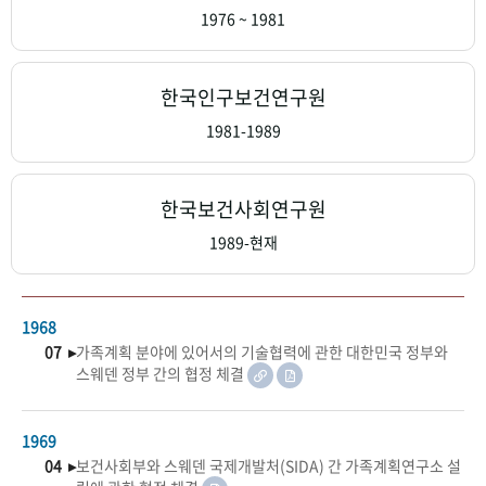
+1
성과 50선
숫자로 보는 50년
50
주년 광장
1976 ~ 1981
세계와 함께 한 KIHASA
한국인구보건연구원
VR 역사관
1981-1989
한국보건사회연구원
1989-현재
1968
07 ▸
가족계획 분야에 있어서의 기술협력에 관한 대한민국 정부와
스웨덴 정부 간의 협정 체결
1969
04 ▸
보건사회부와 스웨덴 국제개발처(SIDA) 간 가족계획연구소 설