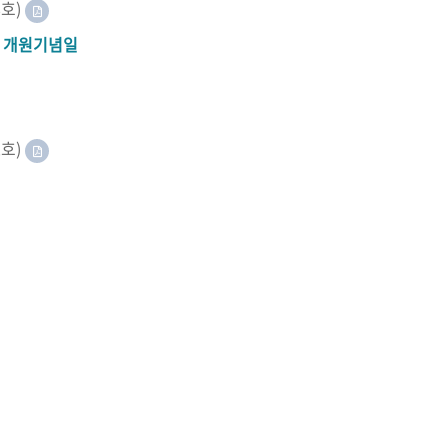
8호)
A 개원기념일
2호)