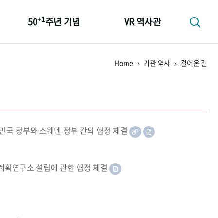
+1
50
주년 기념
VR 역사관
성과 50선
Home
기관 역사
걸어온 길
숫자로 보는 50년
+1
50
주년 광장
세계와 함께 한 KIHASA
민국 정부와 스웨덴 정부 간의 협정 체결
족계획연구소 설립에 관한 협정 체결