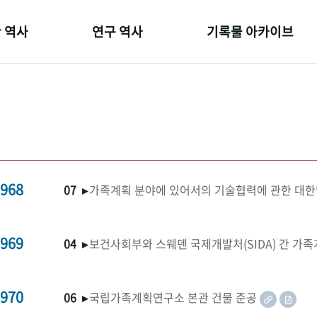
 역사
연구 역사
기록물 아카이브
온 길
정책과 연구
사진 아카이브
 변천사
키워드로 보는 연구 역사
문서 기록물
 기관장
연구자들
행정박물
 사람들
간행물 변천사
영상 기록물
968
07 ▸
가족계획 분야에 있어서의 기술협력에 관한 대한
969
04 ▸
보건사회부와 스웨덴 국제개발처(SIDA) 간 가
970
06 ▸
국립가족계획연구소 본관 건물 준공