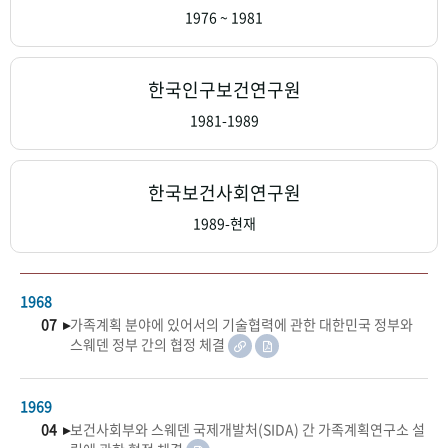
+1
성과 50선
숫자로 보는 50년
50
주년 광장
1976 ~ 1981
세계와 함께 한 KIHASA
한국인구보건연구원
VR 역사관
1981-1989
한국보건사회연구원
1989-현재
1968
07 ▸
가족계획 분야에 있어서의 기술협력에 관한 대한민국 정부와
스웨덴 정부 간의 협정 체결
1969
04 ▸
보건사회부와 스웨덴 국제개발처(SIDA) 간 가족계획연구소 설