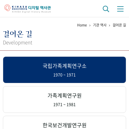
Home
기관 역사
걸어온 길
기관 역사
걸어온 길
걸어온 길
기관 변천사
역대 기관장
연구원 사람들
Development
연구 역사
국립가족계획연구소
정책과 연구
키워드로 보는 연구 역사
연구자들
간행물 변천사
1970 ~ 1971
기록물 아카이브
가족계획연구원
사진 아카이브
문서 기록물
행정박물
영상 기록물
1971 ~ 1981
+1
50
주년 기념
한국보건개발연구원