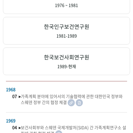
+1
성과 50선
숫자로 보는 50년
50
주년 광장
1976 ~ 1981
세계와 함께 한 KIHASA
한국인구보건연구원
VR 역사관
1981-1989
한국보건사회연구원
1989-현재
1968
07 ▸
가족계획 분야에 있어서의 기술협력에 관한 대한민국 정부와
스웨덴 정부 간의 협정 체결
1969
04 ▸
보건사회부와 스웨덴 국제개발처(SIDA) 간 가족계획연구소 설