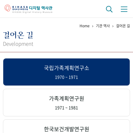
Home
기관 역사
걸어온 길
기관 역사
걸어온 길
걸어온 길
기관 변천사
역대 기관장
연구원 사람들
Development
연구 역사
국립가족계획연구소
정책과 연구
키워드로 보는 연구 역사
연구자들
간행물 변천사
1970 ~ 1971
기록물 아카이브
가족계획연구원
사진 아카이브
문서 기록물
행정박물
영상 기록물
1971 ~ 1981
+1
50
주년 기념
한국보건개발연구원