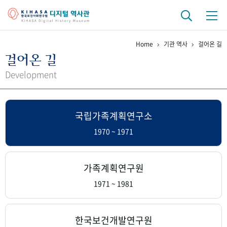
Home
기관 역사
걸어온 길
기관 역사
걸어온 길
걸어온 길
기관 변천사
역대 기관장
연구원 사람들
Development
연구 역사
국립가족계획연구소
정책과 연구
키워드로 보는 연구 역사
연구자들
간행물 변천사
1970 ~ 1971
기록물 아카이브
가족계획연구원
사진 아카이브
문서 기록물
행정박물
영상 기록물
1971 ~ 1981
+1
50
주년 기념
한국보건개발연구원