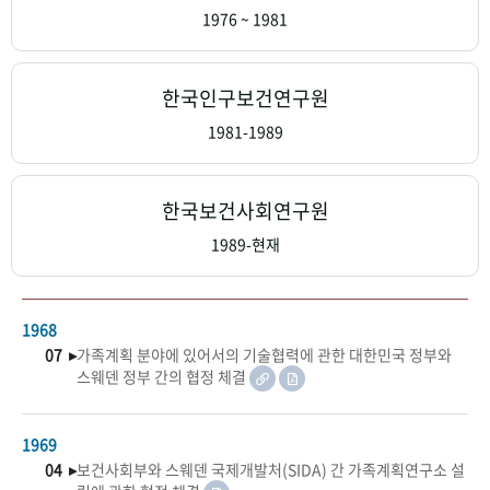
+1
성과 50선
숫자로 보는 50년
50
주년 광장
1976 ~ 1981
세계와 함께 한 KIHASA
한국인구보건연구원
VR 역사관
1981-1989
한국보건사회연구원
1989-현재
1968
07 ▸
가족계획 분야에 있어서의 기술협력에 관한 대한민국 정부와
스웨덴 정부 간의 협정 체결
1969
04 ▸
보건사회부와 스웨덴 국제개발처(SIDA) 간 가족계획연구소 설