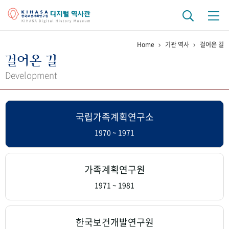
Home
기관 역사
걸어온 길
기관 역사
걸어온 길
걸어온 길
기관 변천사
역대 기관장
연구원 사람들
Development
연구 역사
국립가족계획연구소
정책과 연구
키워드로 보는 연구 역사
연구자들
간행물 변천사
1970 ~ 1971
기록물 아카이브
가족계획연구원
사진 아카이브
문서 기록물
행정박물
영상 기록물
1971 ~ 1981
+1
50
주년 기념
한국보건개발연구원