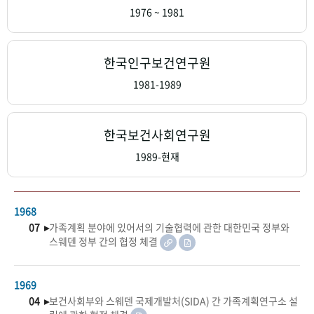
+1
성과 50선
숫자로 보는 50년
50
주년 광장
1976 ~ 1981
세계와 함께 한 KIHASA
한국인구보건연구원
VR 역사관
1981-1989
한국보건사회연구원
1989-현재
1968
07 ▸
가족계획 분야에 있어서의 기술협력에 관한 대한민국 정부와
스웨덴 정부 간의 협정 체결
1969
04 ▸
보건사회부와 스웨덴 국제개발처(SIDA) 간 가족계획연구소 설