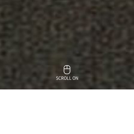
SCROLL ON