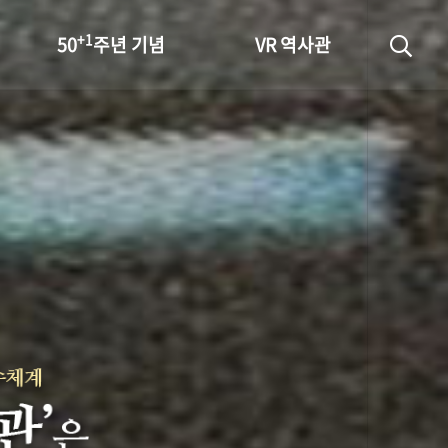
+1
50
주년 기념
VR 역사관
성과 50선
숫자로 보는 50년
+1
50
주년 광장
세계와 함께 한 KIHASA