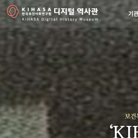
기관
걸어
기관
역대
연구원