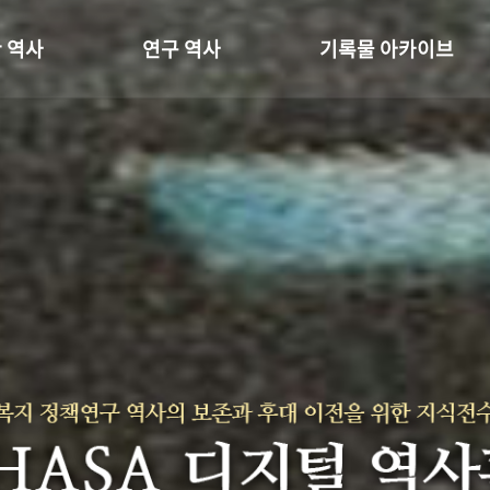
 역사
연구 역사
기록물 아카이브
온 길
정책과 연구
사진 아카이브
 변천사
키워드로 보는 연구 역사
문서 기록물
 기관장
연구자들
행정박물
 사람들
간행물 변천사
영상 기록물