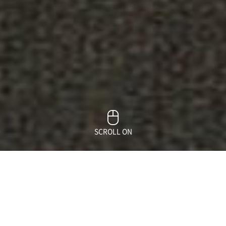
SCROLL ON