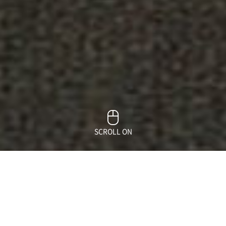
SCROLL ON