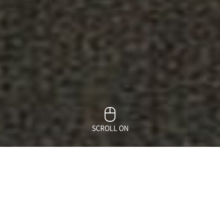
SCROLL ON