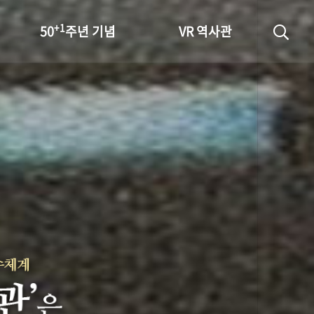
+1
50
주년 기념
VR 역사관
성과 50선
숫자로 보는 50년
+1
50
주년 광장
세계와 함께 한 KIHASA