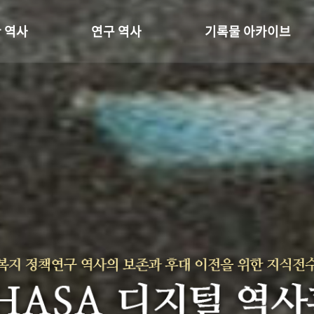
 역사
연구 역사
기록물 아카이브
온 길
정책과 연구
사진 아카이브
 변천사
키워드로 보는 연구 역사
문서 기록물
 기관장
연구자들
행정박물
 사람들
간행물 변천사
영상 기록물