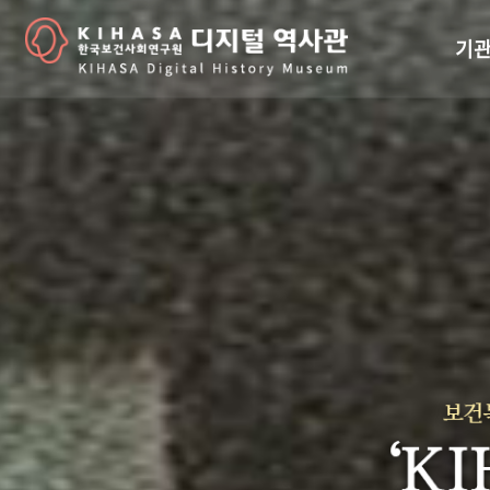
기관
걸어
기관
역대
연구원