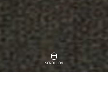
SCROLL ON