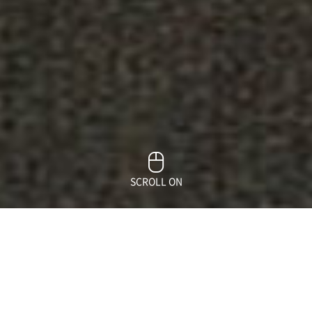
SCROLL ON