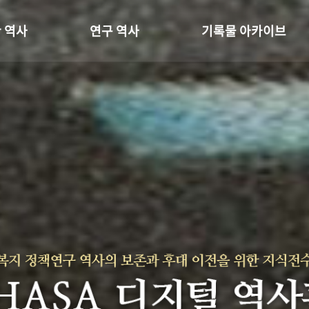
 역사
연구 역사
기록물 아카이브
온 길
정책과 연구
사진 아카이브
 변천사
키워드로 보는 연구 역사
문서 기록물
 기관장
연구자들
행정박물
 사람들
간행물 변천사
영상 기록물