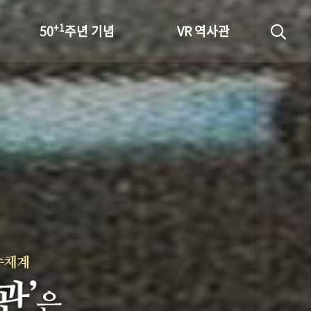
+1
50
주년 기념
VR 역사관
성과 50선
숫자로 보는 50년
+1
50
주년 광장
세계와 함께 한 KIHASA