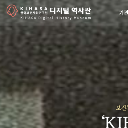
기관
걸어
기관
역대
연구원