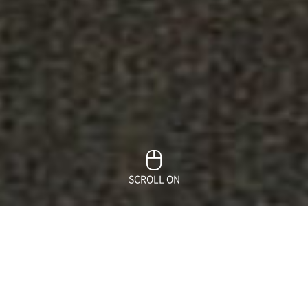
SCROLL ON