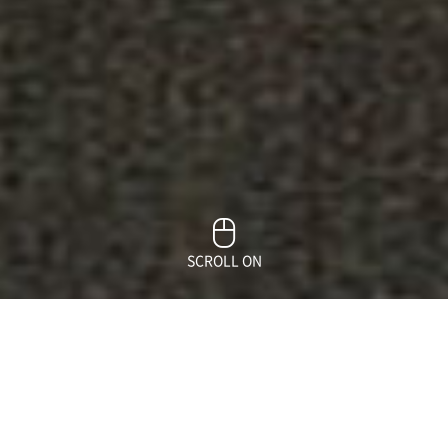
SCROLL ON