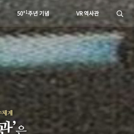
+1
50
주년 기념
VR 역사관
성과 50선
숫자로 보는 50년
+1
50
주년 광장
세계와 함께 한 KIHASA