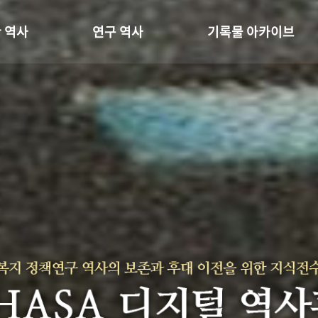
 역사
연구 역사
기록물 아카이브
온 길
정책과 연구
사진 아카이브
 변천사
키워드로 보는 연구 역사
문서 기록물
 기관장
연구자들
행정박물
 사람들
간행물 변천사
영상 기록물