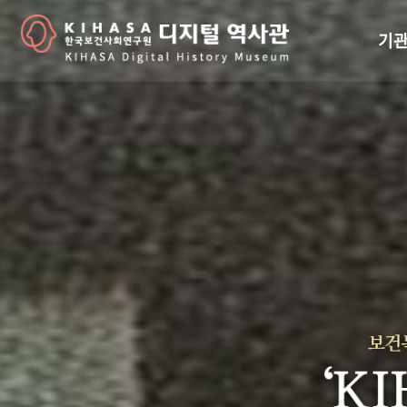
기관
걸어
기관
역대
연구원