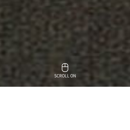
SCROLL ON