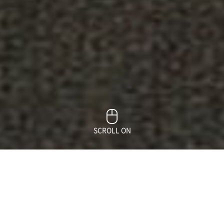
SCROLL ON