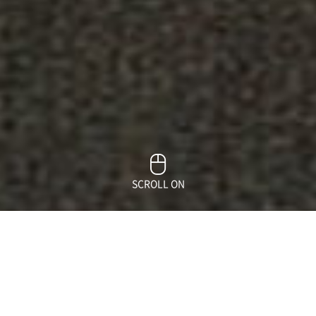
SCROLL ON