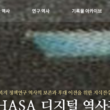
 역사
연구 역사
기록물 아카이브
온 길
정책과 연구
사진 아카이브
 변천사
키워드로 보는 연구 역사
문서 기록물
 기관장
연구자들
행정박물
 사람들
간행물 변천사
영상 기록물