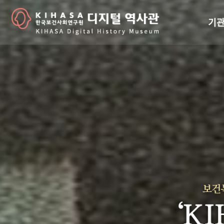
기관
걸어
기관
역대
연구원