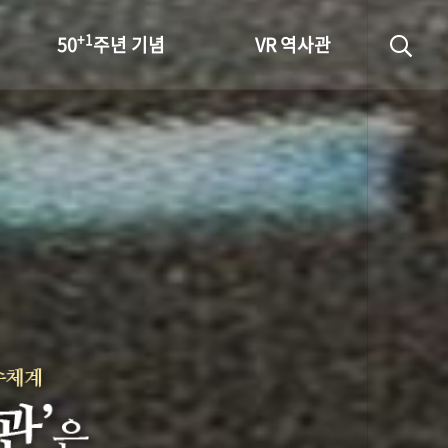
+1
50
주년 기념
VR 역사관
성과 50선
숫자로 보는 50년
+1
50
주년 광장
세계와 함께 한 KIHASA