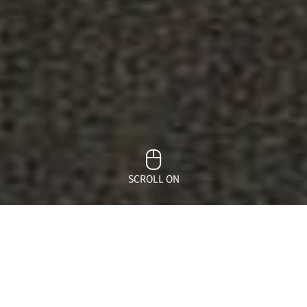
SCROLL ON