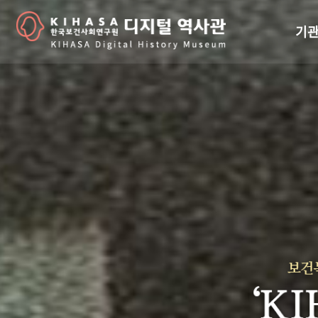
기관
걸어
기관
역대
연구원