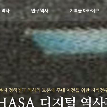
 역사
연구 역사
기록물 아카이브
온 길
정책과 연구
사진 아카이브
 변천사
키워드로 보는 연구 역사
문서 기록물
 기관장
연구자들
행정박물
 사람들
간행물 변천사
영상 기록물