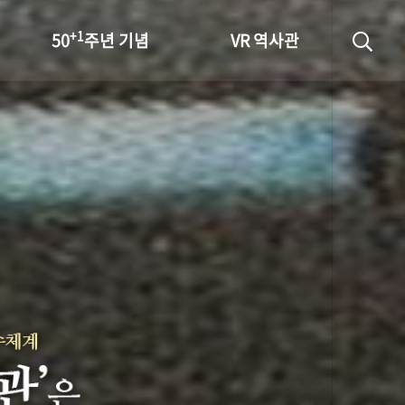
+1
50
주년 기념
VR 역사관
성과 50선
숫자로 보는 50년
+1
50
주년 광장
세계와 함께 한 KIHASA