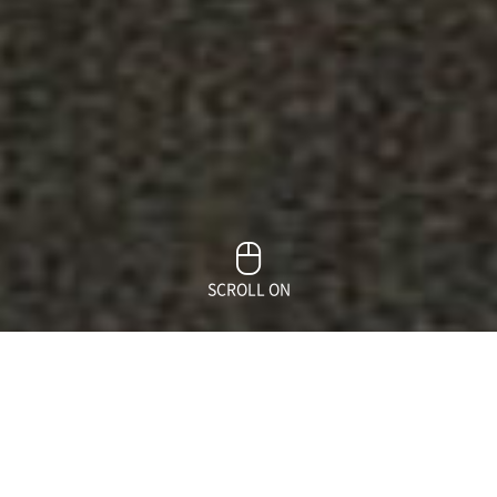
SCROLL ON