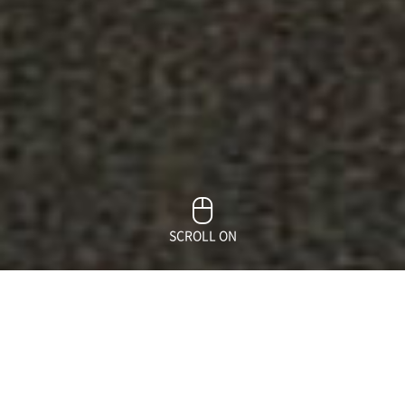
SCROLL ON