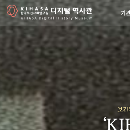
기관
걸어
기관
역대
연구원