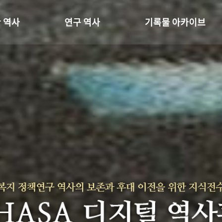
 역사
연구 역사
기록물 아카이브
온 길
정책과 연구
사진 아카이브
 변천사
키워드로 보는 연구 역사
문서 기록물
 기관장
연구자들
행정박물
 사람들
간행물 변천사
영상 기록물