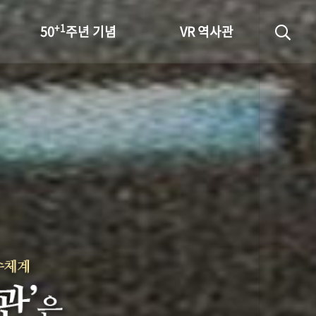
+1
50
주년 기념
VR 역사관
성과 50선
숫자로 보는 50년
+1
50
주년 광장
세계와 함께 한 KIHASA