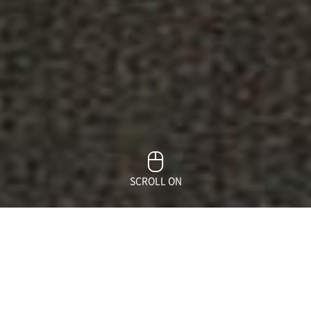
SCROLL ON