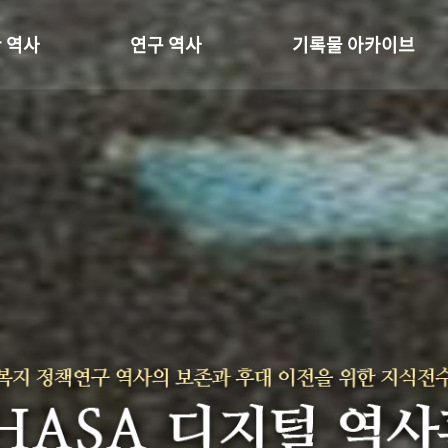
 역사
연구 역사
기록물 아카이브
온 길
정책과 연구
사진 아카이브
 변천사
키워드로 보는 연구 역사
문서 기록물
 기관장
연구자들
행정박물
 사람들
간행물 변천사
영상 기록물