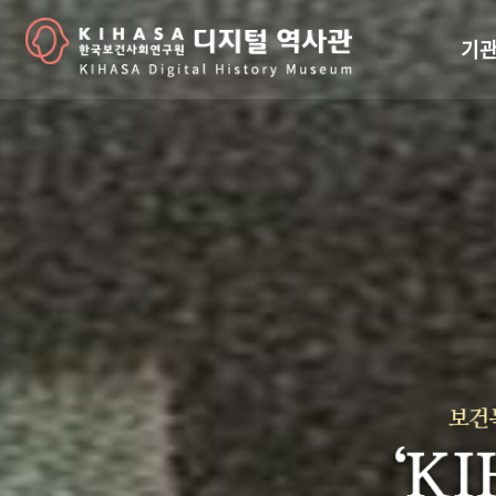
기관
걸어
기관
역대
연구원