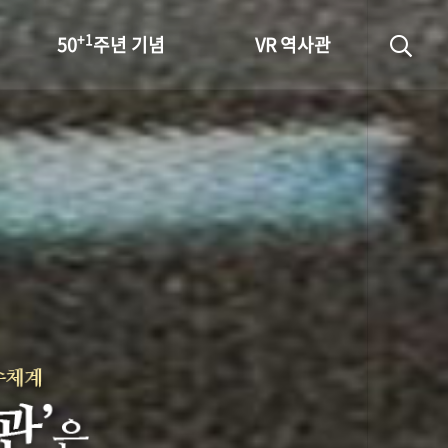
+1
50
주년 기념
VR 역사관
성과 50선
숫자로 보는 50년
+1
50
주년 광장
세계와 함께 한 KIHASA