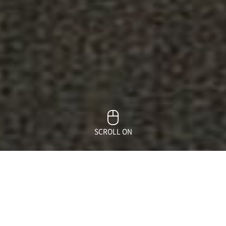
SCROLL ON