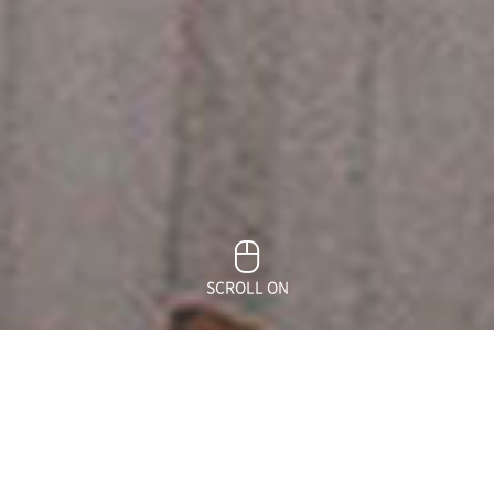
SCROLL ON