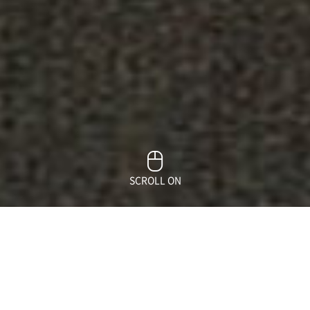
SCROLL ON