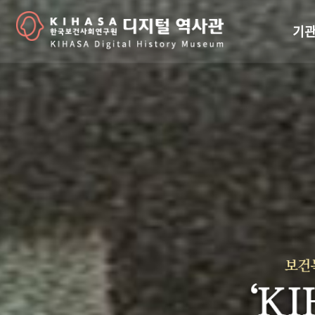
기관
걸어
기관
역대
연구원