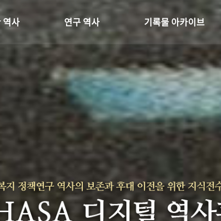
 역사
연구 역사
기록물 아카이브
온 길
정책과 연구
사진 아카이브
 변천사
키워드로 보는 연구 역사
문서 기록물
 기관장
연구자들
행정박물
 사람들
간행물 변천사
영상 기록물