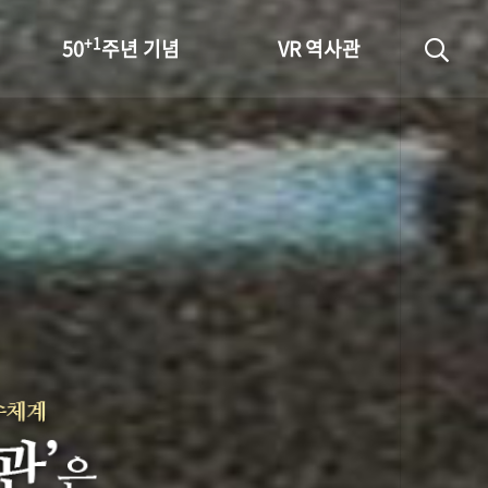
+1
50
주년 기념
VR 역사관
성과 50선
숫자로 보는 50년
+1
50
주년 광장
세계와 함께 한 KIHASA