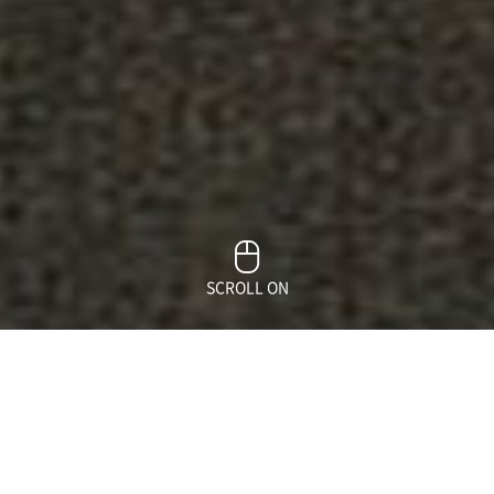
SCROLL ON