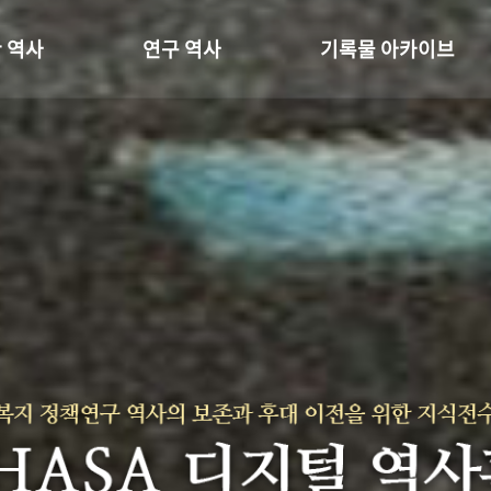
 역사
연구 역사
기록물 아카이브
온 길
정책과 연구
사진 아카이브
 변천사
키워드로 보는 연구 역사
문서 기록물
 기관장
연구자들
행정박물
 사람들
간행물 변천사
영상 기록물