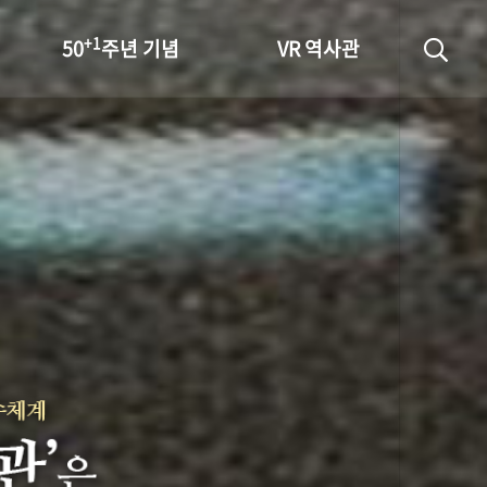
+1
50
주년 기념
VR 역사관
성과 50선
숫자로 보는 50년
+1
50
주년 광장
세계와 함께 한 KIHASA