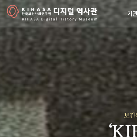
기관
걸어
기관
역대
연구원