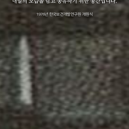
+1
성과 50선
숫자로 보는 50년
50
주년 광장
세계와 함께 한 KIHASA
2011년 한국보건사회연구원 설립 40주년 기념
2012년 한국보건사회연구원 서울 청사 전경
2014년 한국보건사회연구원 세종 청사 전경
1982년 한국인구보건연구원 신청사 준공식
1976년 한국보건개발연구원 개원식
1971년 가족계획연구원 전경
VR 역사관