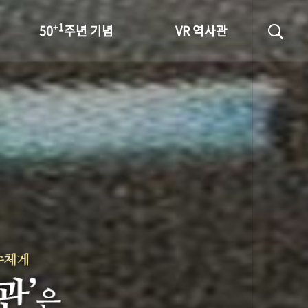
+1
50
주년 기념
VR 역사관
성과 50선
숫자로 보는 50년
+1
50
주년 광장
세계와 함께 한 KIHASA