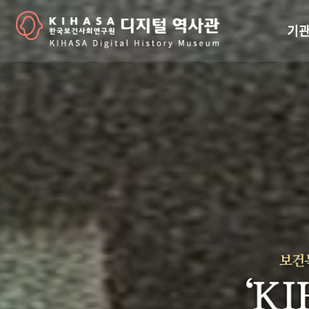
기관
걸어
기관
역대
연구원