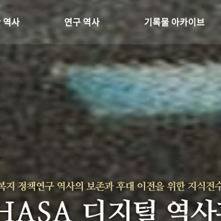
 역사
연구 역사
기록물 아카이브
온 길
정책과 연구
사진 아카이브
 변천사
키워드로 보는 연구 역사
문서 기록물
 기관장
연구자들
행정박물
 사람들
간행물 변천사
영상 기록물