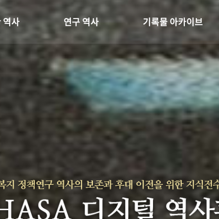
 역사
연구 역사
기록물 아카이브
온 길
정책과 연구
사진 아카이브
 변천사
키워드로 보는 연구 역사
문서 기록물
 기관장
연구자들
행정박물
 사람들
간행물 변천사
영상 기록물