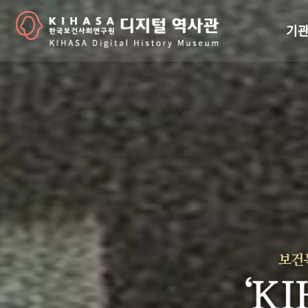
기관
걸어
기관
역대
연구원