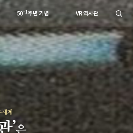
+1
50
주년 기념
VR 역사관
성과 50선
숫자로 보는 50년
+1
50
주년 광장
세계와 함께 한 KIHASA