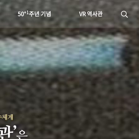
+1
50
주년 기념
VR 역사관
성과 50선
숫자로 보는 50년
+1
50
주년 광장
세계와 함께 한 KIHASA