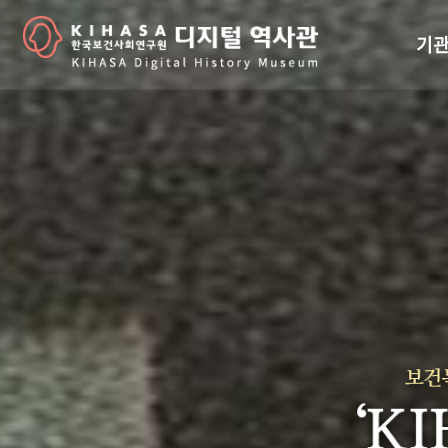
기관
걸어
기관
역대
연구원