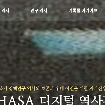
 역사
연구 역사
기록물 아카이브
온 길
정책과 연구
사진 아카이브
 변천사
키워드로 보는 연구 역사
문서 기록물
 기관장
연구자들
행정박물
 사람들
간행물 변천사
영상 기록물