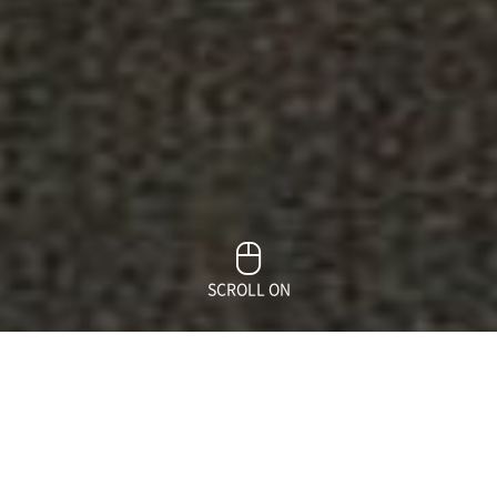
SCROLL ON