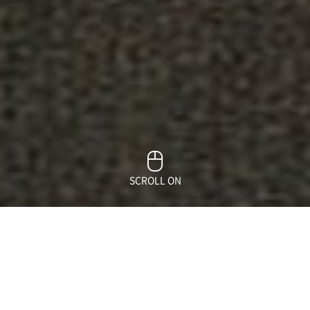
SCROLL ON