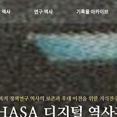
 역사
연구 역사
기록물 아카이브
온 길
정책과 연구
사진 아카이브
 변천사
키워드로 보는 연구 역사
문서 기록물
 기관장
연구자들
행정박물
 사람들
간행물 변천사
영상 기록물