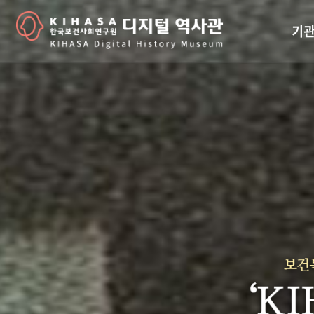
기관
걸어
기관
역대
연구원