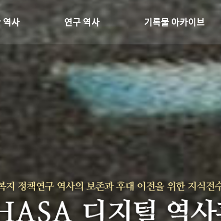
 역사
연구 역사
기록물 아카이브
온 길
정책과 연구
사진 아카이브
 변천사
키워드로 보는 연구 역사
문서 기록물
 기관장
연구자들
행정박물
 사람들
간행물 변천사
영상 기록물