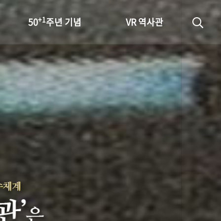
+1
50
주년 기념
VR 역사관
성과 50선
숫자로 보는 50년
+1
50
주년 광장
세계와 함께 한 KIHASA