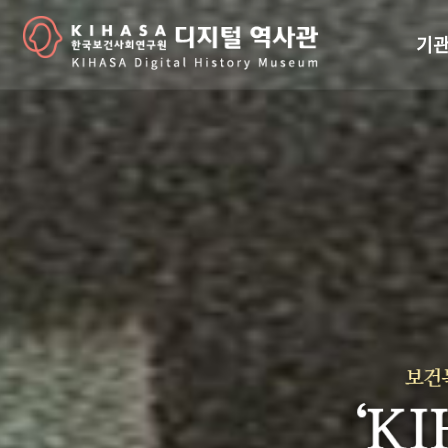
기관
걸어
기관
역대
연구원