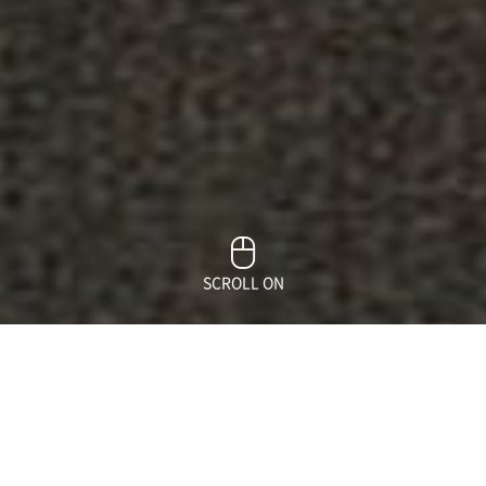
SCROLL ON